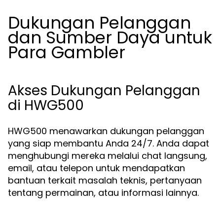
Dukungan Pelanggan
dan Sumber Daya untuk
Para Gambler
Akses Dukungan Pelanggan
di HWG500
HWG500 menawarkan dukungan pelanggan
yang siap membantu Anda 24/7. Anda dapat
menghubungi mereka melalui chat langsung,
email, atau telepon untuk mendapatkan
bantuan terkait masalah teknis, pertanyaan
tentang permainan, atau informasi lainnya.