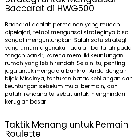
Baccarat di HWG500
Baccarat adalah permainan yang mudah
dipelajari, tetapi menguasai strateginya bisa
sangat menguntungkan. Salah satu strategi
yang umum digunakan adalah bertaruh pada
tangan bankir, karena memiliki keuntungan
rumah yang lebih rendah. Selain itu, penting
juga untuk mengelola bankroll Anda dengan
bijak. Misalnya, tentukan batas kehilangan dan
keuntungan sebelum mulai bermain, dan
patuhi rencana tersebut untuk menghindari
kerugian besar.
Taktik Menang untuk Pemain
Roulette