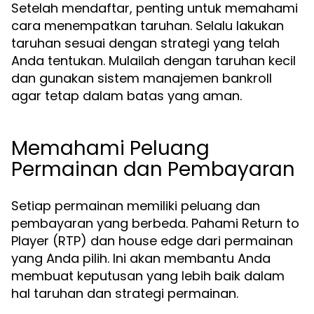
Setelah mendaftar, penting untuk memahami
cara menempatkan taruhan. Selalu lakukan
taruhan sesuai dengan strategi yang telah
Anda tentukan. Mulailah dengan taruhan kecil
dan gunakan sistem manajemen bankroll
agar tetap dalam batas yang aman.
Memahami Peluang
Permainan dan Pembayaran
Setiap permainan memiliki peluang dan
pembayaran yang berbeda. Pahami Return to
Player (RTP) dan house edge dari permainan
yang Anda pilih. Ini akan membantu Anda
membuat keputusan yang lebih baik dalam
hal taruhan dan strategi permainan.