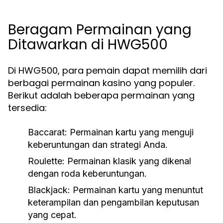
Beragam Permainan yang
Ditawarkan di HWG500
Di HWG500, para pemain dapat memilih dari
berbagai permainan kasino yang populer.
Berikut adalah beberapa permainan yang
tersedia:
Baccarat
: Permainan kartu yang menguji
keberuntungan dan strategi Anda.
Roulette
: Permainan klasik yang dikenal
dengan roda keberuntungan.
Blackjack
: Permainan kartu yang menuntut
keterampilan dan pengambilan keputusan
yang cepat.