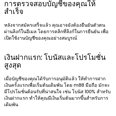
การตรวจสอบบัญชีของคุณให้
สำเร็จ
หลังจากสมัครเสร็จแล้ว คุณอาจยังต้องยืนยันตัวตน
ผ่านลิงก์ในอีเมล โดยการคลิกที่ลิงก์ในการยืนยัน เพื่อ
เปิดใช้งานบัญชีของคุณอย่างสมบูรณ์
เงินฝากแรก: โบนัสและโปรโมชั่น
สูงสุด
เมื่อบัญชีของคุณได้รับการอนุมัติแล้ว ให้ทำการฝาก
เงินครั้งแรกเพื่อเริ่มต้นเดิมพัน โดย m88 มือถือ มักจะ
มีโปรโมชั่นต้อนรับที่น่าสนใจ เช่น โบนัส 100% สำหรับ
เงินฝากแรก ทำให้คุณมีเงินเริ่มต้นมากขึ้นสำหรับการ
เดิมพัน