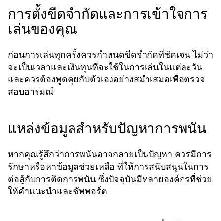
การตั้งขีดจำกัดและการเข้าใจการ
เล่นของคุณ
ก่อนการเล่นทุกครั้งควรกำหนดขีดจำกัดที่ชัดเจน ไม่ว่า
จะเป็นเวลาและเงินทุนที่จะใช้ในการเล่นในแต่ละวัน
และควรต้องพูดคุยกับตัวเองอย่างสม่ำเสมอเพื่อตรวจ
สอบอารมณ์
แหล่งข้อมูลสำหรับปัญหาการพนัน
หากคุณรู้สึกว่าการพนันอาจกลายเป็นปัญหา ควรมีการ
รักษาหรือหาข้อมูลช่วยเหลือ ที่ให้การสนับสนุนในการ
ต่อสู้กับการติดการพนัน ซึ่งปัจจุบันมีหลายองค์กรที่ช่วย
ให้คำแนะนำและซัพพอร์ต