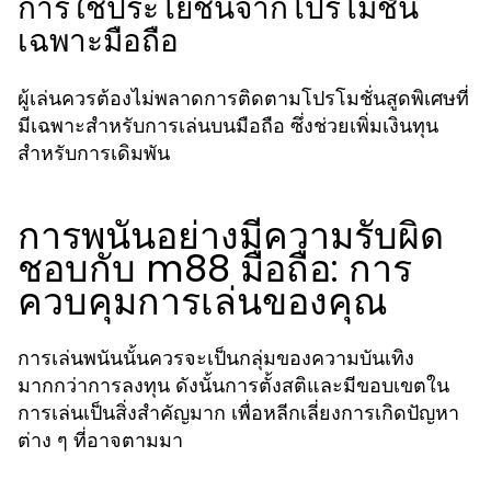
การใช้ประโยชน์จากโปรโมชั่น
เฉพาะมือถือ
ผู้เล่นควรต้องไม่พลาดการติดตามโปรโมชั่นสูดพิเศษที่
มีเฉพาะสำหรับการเล่นบนมือถือ ซึ่งช่วยเพิ่มเงินทุน
สำหรับการเดิมพัน
การพนันอย่างมีความรับผิด
ชอบกับ m88 มือถือ: การ
ควบคุมการเล่นของคุณ
การเล่นพนันนั้นควรจะเป็นกลุ่มของความบันเทิง
มากกว่าการลงทุน ดังนั้นการตั้งสติและมีขอบเขตใน
การเล่นเป็นสิ่งสำคัญมาก เพื่อหลีกเลี่ยงการเกิดปัญหา
ต่าง ๆ ที่อาจตามมา